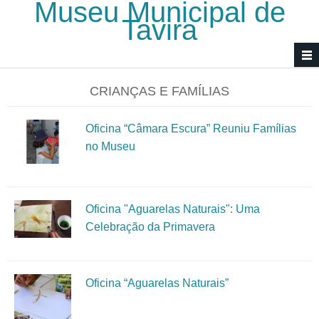
Museu Municipal de
Passar para o conteúdo principal
Tavira
CRIANÇAS E FAMÍLIAS
Oficina “Câmara Escura” Reuniu Famílias
no Museu
Oficina "Aguarelas Naturais": Uma
Celebração da Primavera
Oficina “Aguarelas Naturais”