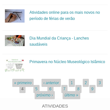
Atividades online para os mais novos no
período de férias de verão
Dia Mundial da Criança - Lanches
saudáveis
Primavera no Núcleo Museológico Islâmico
Páginas
« primeiro
‹ anterior
1
2
3
4
5
6
7
8
9
próximo ›
último »
ATIVIDADES