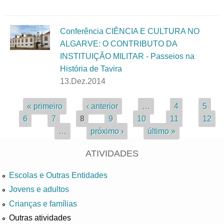
Conferência CIÊNCIA E CULTURA NO
ALGARVE: O CONTRIBUTO DA
INSTITUIÇÃO MILITAR - Passeios na
História de Tavira
13.Dez.2014
Páginas
« primeiro
‹ anterior
…
4
5
6
7
8
9
10
11
12
…
próximo ›
último »
ATIVIDADES
Escolas e Outras Entidades
Jovens e adultos
Crianças e famílias
Outras atividades