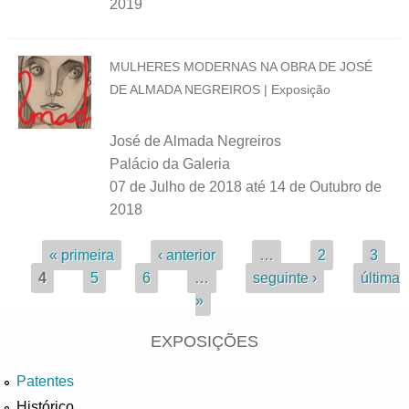
2019
MULHERES MODERNAS NA OBRA DE JOSÉ
DE ALMADA NEGREIROS | Exposição
José de Almada Negreiros
Palácio da Galeria
07 de Julho de 2018
até
14 de Outubro de
2018
Páginas
« primeira
‹ anterior
…
2
3
4
5
6
…
seguinte ›
última
»
EXPOSIÇÕES
Patentes
Histórico