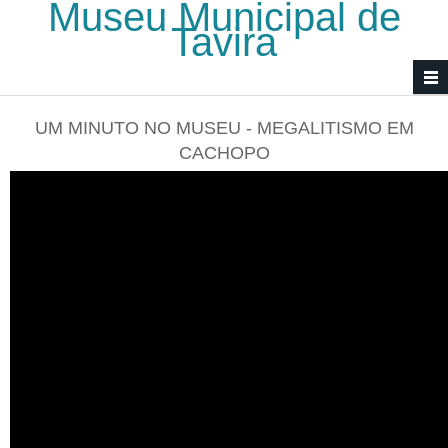
Museu Municipal de
Passar para o conteúdo principal
Tavira
UM MINUTO NO MUSEU - MEGALITISMO EM
CACHOPO