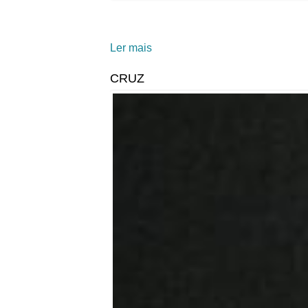
Ler mais
acerca de Um casal enamorado
CRUZ