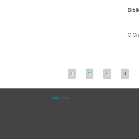
Biblio
O Grup
Páginas
1
2
3
4
Ligações