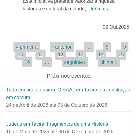
Esta iniciativa pretende valorizar a riqueza
histórica e cultural da cidade,...
ler mais
09.Out.2025
Páginas
« primeira
‹ anterior
…
8
9
10
11
12
13
14
15
16
…
seguinte ›
última »
Próximos eventos
Tudo em prol do bairro. O SAAL em Tavira e a construção
em comum
24 de Abril de 2026
até
03 de Outubro de 2026
Judeus em Tavira: Fragmentos de uma História
16 de Maio de 2026
até
30 de Dezembro de 2026