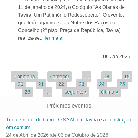
11 de janeiro de 2024, o Colóquio "As Olarias de
Tavira: Um Património Redescoberto". O evento,
que terá lugar no Salão Nobre dos Paços do
Concelho (2º piso, Praça da República, Tavira),
realiza-se...
ler mais
06.Jan.2025
Páginas
« primeira
‹ anterior
…
18
19
20
21
22
23
24
25
26
…
seguinte ›
última »
Próximos eventos
Tudo em prol do bairro. O SAAL em Tavira e a construção
em comum
24 de Abril de 2026
até
03 de Outubro de 2026