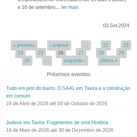
e 16 de setembro....
ler mais
03.Set.2024
Páginas
« primeira
‹ anterior
…
22
23
24
25
26
27
28
29
30
…
seguinte ›
última »
Próximos eventos
Tudo em prol do bairro. O SAAL em Tavira e a construção
em comum
24 de Abril de 2026
até
03 de Outubro de 2026
Judeus em Tavira: Fragmentos de uma História
16 de Maio de 2026
até
30 de Dezembro de 2026