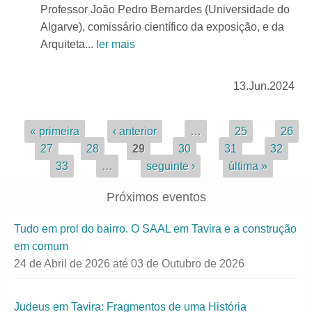
Professor João Pedro Bernardes (Universidade do
Algarve), comissário científico da exposição, e da
Arquiteta...
ler mais
13.Jun.2024
Páginas
« primeira
‹ anterior
…
25
26
27
28
29
30
31
32
33
…
seguinte ›
última »
Próximos eventos
Tudo em prol do bairro. O SAAL em Tavira e a construção
em comum
24 de Abril de 2026
até
03 de Outubro de 2026
Judeus em Tavira: Fragmentos de uma História