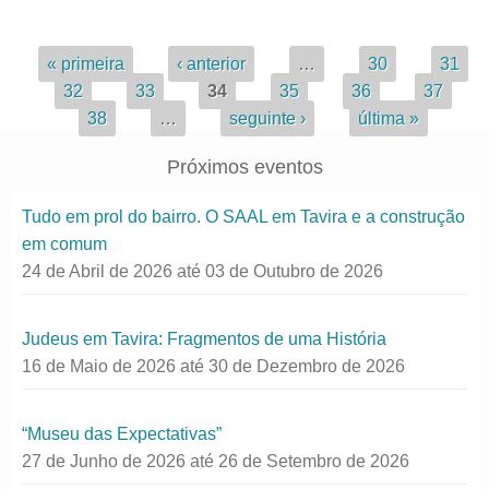
Páginas
« primeira
‹ anterior
…
30
31
32
33
34
35
36
37
38
…
seguinte ›
última »
Próximos eventos
Tudo em prol do bairro. O SAAL em Tavira e a construção
em comum
24 de Abril de 2026
até
03 de Outubro de 2026
Judeus em Tavira: Fragmentos de uma História
16 de Maio de 2026
até
30 de Dezembro de 2026
“Museu das Expectativas”
27 de Junho de 2026
até
26 de Setembro de 2026