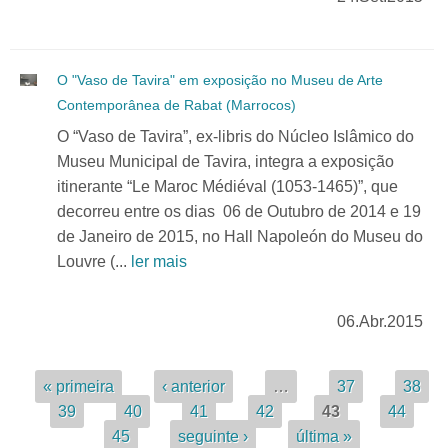
O "Vaso de Tavira" em exposição no Museu de Arte
Contemporânea de Rabat (Marrocos)
O “Vaso de Tavira”, ex-libris do Núcleo Islâmico do
Museu Municipal de Tavira, integra a exposição
itinerante “Le Maroc Médiéval (1053-1465)”, que
decorreu entre os dias 06 de Outubro de 2014 e 19
de Janeiro de 2015, no Hall Napoleón do Museu do
Louvre (...
ler mais
06.Abr.2015
Páginas
« primeira
‹ anterior
…
37
38
39
40
41
42
43
44
45
seguinte ›
última »