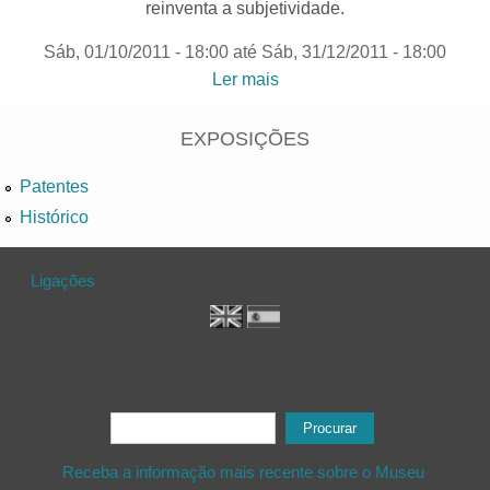
reinventa a subjetividade.
Sáb, 01/10/2011 - 18:00
até
Sáb, 31/12/2011 - 18:00
Ler mais
acerca de "Zona Letal,
Espaço Vital“| Colecção de
arte contemporânea da
EXPOSIÇÕES
Fundação Caixa Geral de
Patentes
Depósitos
Histórico
Ligações
Formulário de procura
Procurar
Receba a informação mais recente sobre o Museu