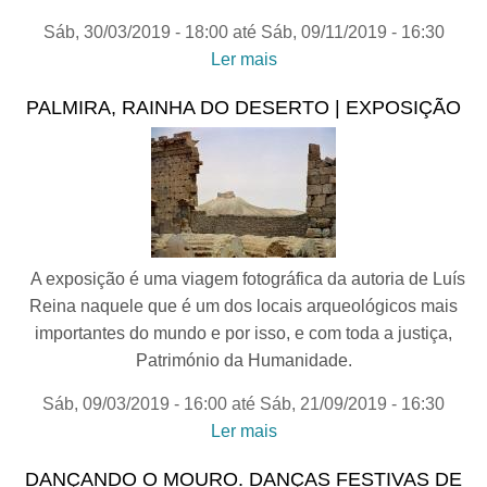
Sáb, 30/03/2019 - 18:00
até
Sáb, 09/11/2019 - 16:30
Ler mais
acerca de ARTUR
PASTOR E OS MUNDOS
PALMIRA, RAINHA DO DESERTO | EXPOSIÇÃO
DO SUL | exposição
A exposição é uma viagem fotográfica da autoria de Luís
Reina naquele que é um dos locais arqueológicos mais
importantes do mundo e por isso, e com toda a justiça,
Património da Humanidade.
Sáb, 09/03/2019 - 16:00
até
Sáb, 21/09/2019 - 16:30
Ler mais
acerca de PALMIRA,
RAINHA DO DESERTO |
DANÇANDO O MOURO. DANÇAS FESTIVAS DE
exposição