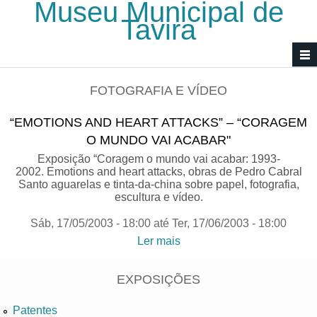
Museu Municipal de
Passar para o conteúdo principal
Tavira
FOTOGRAFIA E VÍDEO
“EMOTIONS AND HEART ATTACKS” – “CORAGEM
O MUNDO VAI ACABAR"
Exposição “Coragem o mundo vai acabar: 1993-
2002. Emotions and heart attacks, obras de Pedro Cabral
Santo aguarelas e tinta-da-china sobre papel, fotografia,
escultura e vídeo.
Sáb, 17/05/2003 - 18:00
até
Ter, 17/06/2003 - 18:00
Ler mais
acerca de “Emotions and
Heart Attacks” – “Coragem
o Mundo vai Acabar"
EXPOSIÇÕES
Patentes