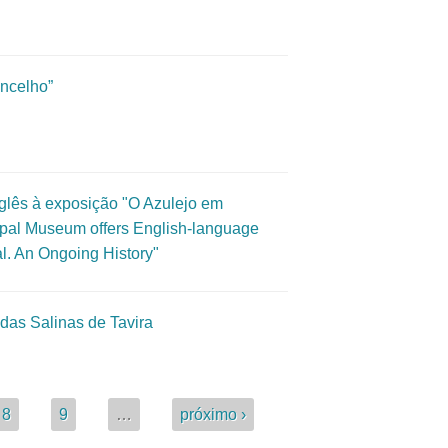
oncelho”
nglês à exposição "O Azulejo em
cipal Museum offers English-language
al. An Ongoing History"
das Salinas de Tavira
8
9
…
próximo ›