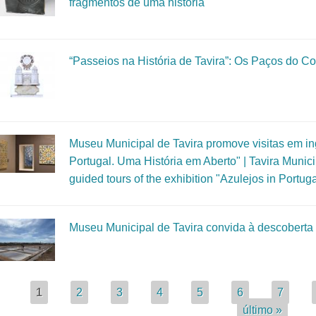
fragmentos de uma história"
“Passeios na História de Tavira”: Os Paços do C
Museu Municipal de Tavira promove visitas em i
Portugal. Uma História em Aberto" | Tavira Muni
guided tours of the exhibition "Azulejos in Portug
Museu Municipal de Tavira convida à descoberta 
áginas
1
2
3
4
5
6
7
último »