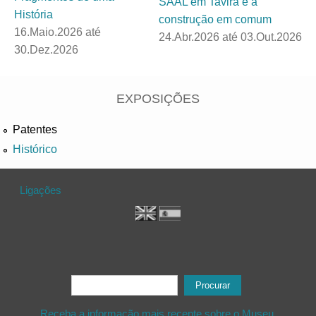
SAAL em Tavira e a
História
construção em comum
16.Maio.2026
até
24.Abr.2026
até
03.Out.2026
30.Dez.2026
EXPOSIÇÕES
Patentes
Histórico
Ligações
Formulário de procura
Procurar
Receba a informação mais recente sobre o Museu