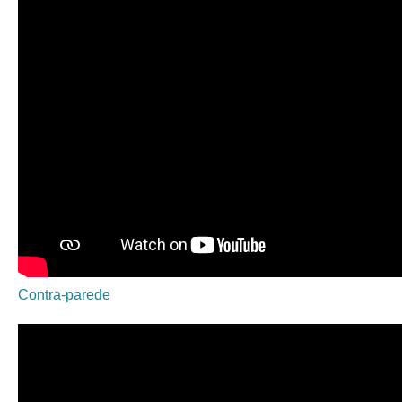
Contra-parede
CM Tavira filhoses e empanadilhas