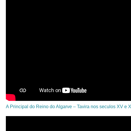
A Principal do Reino do Algarve – Tavira nos seculos XV e 
RS28968 Contra Parede Apresentação HDTV Ultra
HD 4K