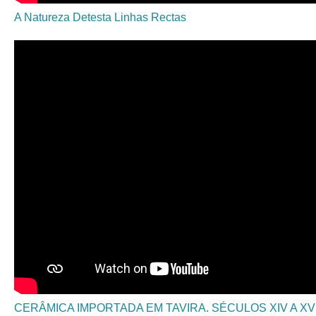
A Natureza Detesta Linhas Rectas
RS29223 Núcleo islâmico do Museu de Tavira e
Bairro Almóada
CERÂMICA IMPORTADA EM TAVIRA. SÉCULOS XIV A XV