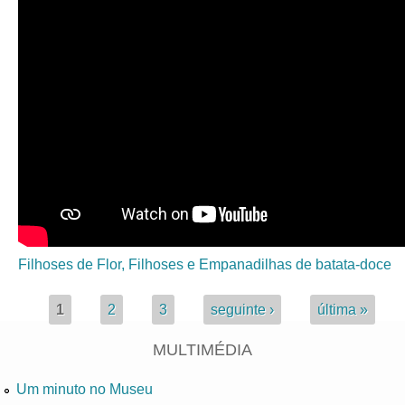
Filhoses de Flor, Filhoses e Empanadilhas de batata-doce
Páginas
1
2
3
seguinte ›
última »
MULTIMÉDIA
Um minuto no Museu