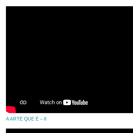
RS29212 A Arte Que É II 3 Video Promocional Ultra
HD 4K versao final
A ARTE QUE É – II
RS29250 Tavira a Principal do Reino do Algarve