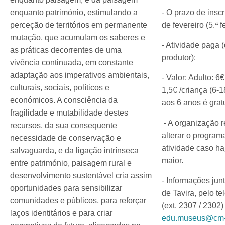
enquanto património, estimulando a
- O prazo de insc
perceção de territórios em permanente
de fevereiro (5.ª fe
mutação, que acumulam os saberes e
- Atividade paga 
as práticas decorrentes de uma
produtor):
vivência continuada, em constante
adaptação aos imperativos ambientais,
- Valor: Adulto: 6
culturais, sociais, políticos e
1,5€ /criança (6-
económicos. A consciência da
aos 6 anos é grat
fragilidade e mutabilidade destes
- A organização r
recursos, da sua consequente
alterar o programa
necessidade de conservação e
atividade caso ha
salvaguarda, e da ligação intrínseca
maior.
entre património, paisagem rural e
desenvolvimento sustentável cria assim
- Informações ju
oportunidades para sensibilizar
de Tavira, pelo t
comunidades e públicos, para reforçar
(ext. 2307 / 2302)
laços identitários e para criar
edu.museus@cm-t