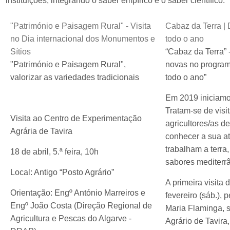
instituições, integrando o saber empírico e o saber científico.
"Património e Paisagem Rural" - Visita
Cabaz da Terra | 
no Dia internacional dos Monumentos e
todo o ano
Sítios
“Cabaz da Terra” 
"Património e Paisagem Rural",
novas no program
valorizar as variedades tradicionais
todo o ano”
Em 2019 iniciamo
Tratam-se de visi
Visita ao Centro de Experimentação
agricultores/as d
Agrária de Tavira
conhecer a sua a
trabalham a terr
18 de abril, 5.ª feira, 10h
sabores mediterrâ
Local: Antigo “Posto Agrário”
A primeira visita 
Orientação: Engº António Marreiros e
fevereiro (sáb.), 
Engº João Costa (Direção Regional de
Maria Flaminga, s
Agricultura e Pescas do Algarve -
Agrário de Tavira