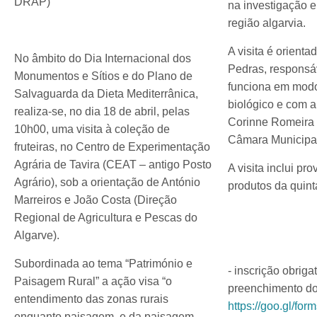
DRAP)
na investigação e
região algarvia.
A visita é orienta
No âmbito do Dia Internacional dos
Pedras, responsá
Monumentos e Sítios e do Plano de
funciona em mod
Salvaguarda da Dieta Mediterrânica,
biológico e com 
realiza-se, no dia 18 de abril, pelas
Corinne Romeira 
10h00, uma visita à coleção de
Câmara Municipal
fruteiras, no Centro de Experimentação
Agrária de Tavira (CEAT – antigo Posto
A visita inclui p
Agrário), sob a orientação de António
produtos da quint
Marreiros e João Costa (Direção
Regional de Agricultura e Pescas do
Algarve).
Subordinada ao tema “Património e
- inscrição obrigat
Paisagem Rural” a ação visa “o
preenchimento do
entendimento das zonas rurais
https://goo.gl/f
enquanto paisagem, e da paisagem