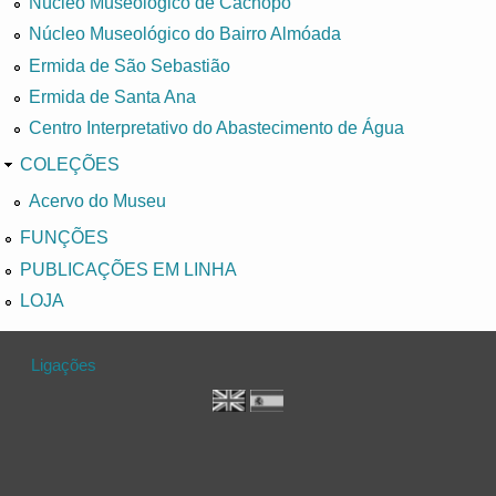
Núcleo Museológico de Cachopo
Núcleo Museológico do Bairro Almóada
Ermida de São Sebastião
Ermida de Santa Ana
Centro Interpretativo do Abastecimento de Água
COLEÇÕES
Acervo do Museu
FUNÇÕES
PUBLICAÇÕES EM LINHA
LOJA
Ligações